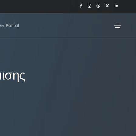
r Portal
μισης