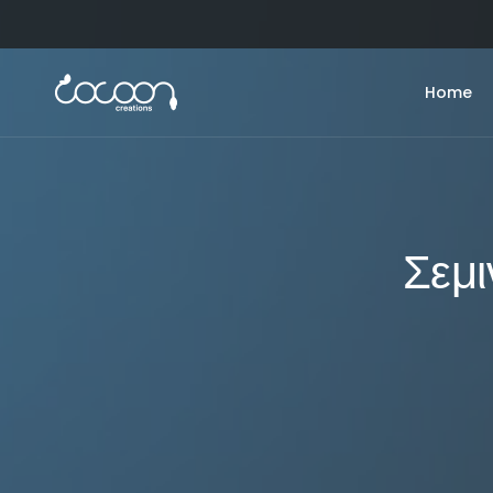
Home
Σεμι